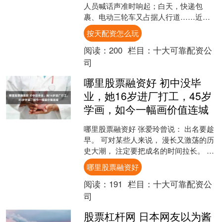
人员喊话声准时响起；白天，快递包
裹、电动三轮车又占据人行道……近
期，解放日报·上观新闻民声直通车接到
按天配资怎么玩
多位市民反映，部分设在居....
阅读：
200
栏目：
十大可靠配资公
司
哪里股票融资好 初中没毕
业，她16岁进厂打工，45岁
学画，如今一幅画价值连城
哪里股票融资好 张爱玲曾说： 出名要趁
早。 可对某些人来说， 漫长又激荡的历
史大潮， 注定要把成名的时间拉长。 经
历了半个世纪的沧桑岁月， 64岁的她才
哪里股票融资好
凭借自己....
阅读：
191
栏目：
十大可靠配资公
司
股票杠杆网 日本网友以为酱