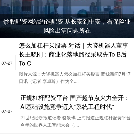
炒股配资网站约选配资 从长安到中安，看保险业
风险出清问题所在
怎么加杠杆买股票 对话｜大晓机器人董事
长王晓刚：商业化落地路径采取先To B后
To C
07-27
图片来源：大晓机器人怎么加杠杆买股票 蓝鲸新闻7月17
日讯（记者 李卓玲）作为全....
正规杠杆配资平台 国产超节点火力全开：
AI基础设施竞争迈入“系统工程时代”
07-27
21世纪经济报道记者 骆轶琪 上海报道正规杠杆配资平台
今年的世界人工智能大会（....