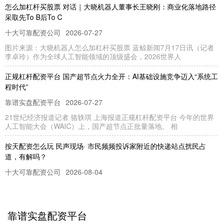
怎么加杠杆买股票 对话｜大晓机器人董事长王晓刚：商业化落地路径
采取先To B后To C
十大可靠配资公司
2026-07-27
图片来源：大晓机器人怎么加杠杆买股票 蓝鲸新闻7月17日讯（记者
李卓玲）作为全球人工智能领域的顶级盛会，2026世界人
正规杠杆配资平台 国产超节点火力全开：AI基础设施竞争迈入“系统工
程时代”
靠谱实盘配资平台
2026-07-27
21世纪经济报道记者 骆轶琪 上海报道正规杠杆配资平台 今年的世界
人工智能大会（WAIC）上，国产超节点正批量落地。 相
按天配资怎么玩 民声现场· 市民频频投诉家附近的快递站点扰民占
道，有解吗？
十大可靠配资公司
2026-08-04
清晨5时许，货车卸货、包裹分拣、工作人员喊话声准时响起；白天，
快递包裹、电动三轮车又占据人行道……近期，解放日报·上观新
靠谱实盘配资平台
炒股配资网站约选配资 从长安到中安，看保险业风险出清问题所在