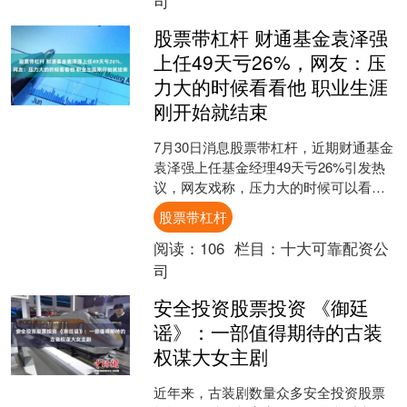
司
股票带杠杆 财通基金袁泽强
上任49天亏26%，网友：压
力大的时候看看他 职业生涯
刚开始就结束
7月30日消息股票带杠杆，近期财通基金
袁泽强上任基金经理49天亏26%引发热
议，网友戏称，压力大的时候可以看看
袁泽强，美好的职业生涯刚开始就结束
股票带杠杆
了。 资料显示，....
阅读：
106
栏目：
十大可靠配资公
司
安全投资股票投资 《御廷
谣》：一部值得期待的古装
权谋大女主剧
近年来，古装剧数量众多安全投资股票