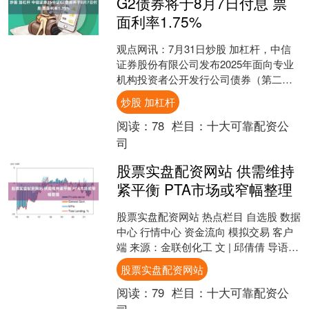
G2债券将于8月7日付息 票
面利率1.75%
观点网讯：7月31日炒股 加杠杆，中信
证券股份有限公司发布2025年面向专业
机构投资者公开发行公司债券（第二
期）（品种二）2026年付息公告。 本期
炒股 加杠杆
债券简称“2....
阅读：
78
栏目：
十大可靠配资公
司
股票实盘配资网站 供需维持
紧平衡 PTA市场或窄幅整理
股票实盘配资网站 热点栏目 自选股 数据
中心 行情中心 资金流向 模拟交易 客户
端 来源：金联创化工 文 | 邱倩倩 导语：
2026年7月，PTA产业链整体先扬....
股票实盘配资网站
阅读：
79
栏目：
十大可靠配资公