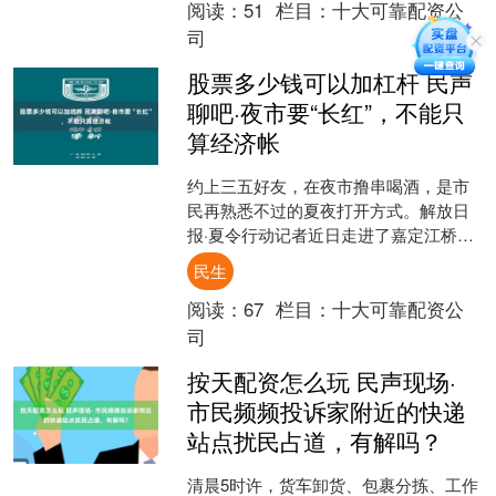
阅读：
51
栏目：
十大可靠配资公
司
股票多少钱可以加杠杆 民声
聊吧·夜市要“长红”，不能只
算经济帐
约上三五好友，在夜市撸串喝酒，是市
民再熟悉不过的夏夜打开方式。解放日
报·夏令行动记者近日走进了嘉定江桥嘉
怡路地铁站旁的两处夜市。烟火气升腾
民生
的同时，周边居民却直摇....
阅读：
67
栏目：
十大可靠配资公
司
按天配资怎么玩 民声现场·
市民频频投诉家附近的快递
站点扰民占道，有解吗？
清晨5时许，货车卸货、包裹分拣、工作