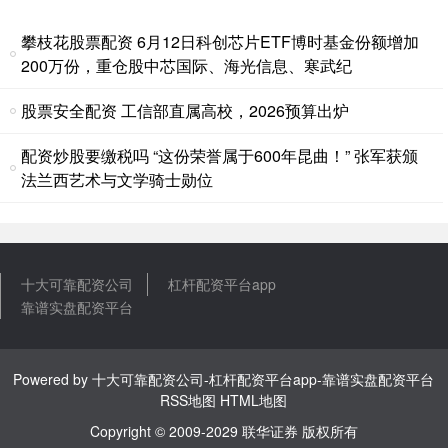
杠杆配资平台app
2026-08-07
攀枝花股票配资 6月12日科创芯片ETF博时基金份额增加
来源：保契炒股配资网站约选配资 防范化解金融风险，特别是防止发
生系统性金融风险，是金融工作的根本性任务。 稳妥化解问题保
200万份，重仓股中芯国际、海光信息、寒武纪
成都期货配资公司 粤剧走进商圈｜车陂街道粤剧传习所揭牌，文化惠
股票安全配资 工信部直属高校，2026预算出炉
民再添新阵地
配资炒股要缴税吗 “这份荣誉属于600年昆曲！” 张军获颁
十大可靠配资公司
2026-07-10
法兰西艺术与文学骑士勋位
6月1日，“魅力天河 粤韵车陂”天河区车陂街道粤剧传习所揭牌暨庆六
一惠民演出在ing未来印精彩上演。活动以粤剧非遗为纽带
国内十大期货配资公司 1901年2月27日，北京，两名德国军人在接受
一个大户人家的宴请，在
十大可靠配资公司
杠杆配资平台app
靠谱实盘配资平台
2026-07-23
靠谱实盘配资平台
1901年2月27日，北京，两名德国军人在接受一个大户人家的宴请，
在两个德国兵中间国内十大期货配资公司，坐着一名青楼女子
Powered by
十大可靠配资公司-杠杆配资平台app-靠谱实盘配资平台
可靠的股票配资平台 华谊兄弟被申请重整！市值较巅峰时蒸发800亿
RSS地图
HTML地图
靠谱实盘配资平台
2026-06-12
Copyright
© 2009-2029
联华证券
版权所有
登录新浪财经APP 搜索【信披】查看更多考评等级可靠的股票配资平