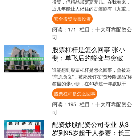
投资，但精品却寥寥无几。在我看来，
近几年能让人记住的古装剧有《九重
紫》《墨雨云间》《雁回时》等。每个
安全投资股票投资
人的喜好各异，我就特别钟情....
阅读：
171
栏目：
十大可靠配资公
司
股票杠杆是怎么回事 张小
斐：单飞后的蜕变与突破
谁能想到股票杠杆是怎么回事，曾被骂
“忘恩负义”，被死死钉在“贾玲附属品”标
签里的张小斐，在40岁这一年默默干出
了一番大事。 刚单飞时，全网都断定她
股票杠杆是怎么回事
会糊，重回龙套....
阅读：
195
栏目：
十大可靠配资公
司
配资炒股配资公司专业 从3
岁到95岁超千人参赛：长三