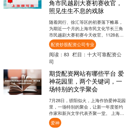
角市民越剧大赛初赛收官，
照见生生不息的戏脉
随着闵行、徐汇等区的初赛落下帷幕，
为期近一个月的上海市民文化节长三角
市民越剧大赛初赛今天收官。1128名市
民登台亮嗓，从3岁半的稚气孩童到95岁
配资炒股配资公司专业
的老人，他们用各....
阅读：
83
栏目：
十大可靠配资公
司
期货配资网站有哪些平台 爱
神花园里，两个关键词，一
场特别的文学聚会
7月28日，骄阳似火，上海作协爱神花园
里，一场特别的聚会，让新一年度签约
作家和新兴文学代表齐聚一堂。 上海作
协签约作家制度自2002年推出以来，已
爱神
走过二十多个年....