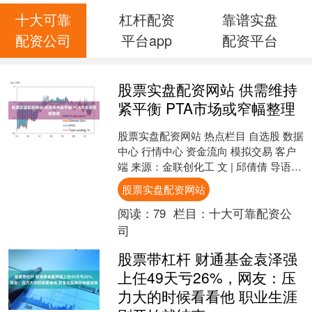
十大可靠
杠杆配资
靠谱实盘
配资公司
平台app
配资平台
股票实盘配资网站 供需维持
紧平衡 PTA市场或窄幅整理
股票实盘配资网站 热点栏目 自选股 数据
中心 行情中心 资金流向 模拟交易 客户
端 来源：金联创化工 文 | 邱倩倩 导语：
2026年7月，PTA产业链整体先扬....
股票实盘配资网站
阅读：
79
栏目：
十大可靠配资公
司
股票带杠杆 财通基金袁泽强
上任49天亏26%，网友：压
力大的时候看看他 职业生涯