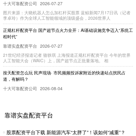
十大可靠配资公司
2026-07-27
图片来源：大晓机器人怎么加杠杆买股票 蓝鲸新闻7月17日讯（记者
李卓玲）作为全球人工智能领域的顶级盛会，2026世界人
正规杠杆配资平台 国产超节点火力全开：AI基础设施竞争迈入“系统工
程时代”
靠谱实盘配资平台
2026-07-27
21世纪经济报道记者 骆轶琪 上海报道正规杠杆配资平台 今年的世界
人工智能大会（WAIC）上，国产超节点正批量落地。 相
按天配资怎么玩 民声现场· 市民频频投诉家附近的快递站点扰民占
道，有解吗？
十大可靠配资公司
2026-08-04
清晨5时许，货车卸货、包裹分拣、工作人员喊话声准时响起；白天，
快递包裹、电动三轮车又占据人行道……近期，解放日报·上观新
靠谱实盘配资平台
炒股配资网站约选配资 从长安到中安，看保险业风险出清问题所在
杠杆配资平台app
2026-08-07
股票配资平台下载 新能源汽车“太胖了”！该如何“减重”？
来源：保契炒股配资网站约选配资 防范化解金融风险，特别是防止发