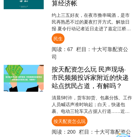
算经济帐
约上三五好友，在夜市撸串喝酒，是市
民再熟悉不过的夏夜打开方式。解放日
报·夏令行动记者近日走进了嘉定江桥嘉
怡路地铁站旁的两处夜市。烟火气升腾
民生
的同时，周边居民却直摇....
阅读：
67
栏目：
十大可靠配资公
司
按天配资怎么玩 民声现场·
市民频频投诉家附近的快递
站点扰民占道，有解吗？
清晨5时许，货车卸货、包裹分拣、工作
人员喊话声准时响起；白天，快递包
裹、电动三轮车又占据人行道……近
期，解放日报·上观新闻民声直通车接到
按天配资怎么玩
多位市民反映，部分设在居....
阅读：
200
栏目：
十大可靠配资公