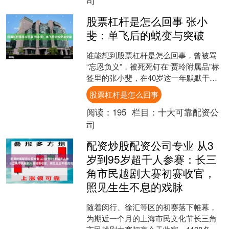
司
股票杠杆是怎么回事 张小
斐：单飞后的蜕变与突破
谁能想到股票杠杆是怎么回事，曾被骂
“忘恩负义”，被死死钉在“贾玲附属品”标
签里的张小斐，在40岁这一年默默干出
了一番大事。 刚单飞时，全网都断定她
股票杠杆是怎么回事
会糊，重回龙套....
阅读：
195
栏目：
十大可靠配资公
司
配资炒股配资公司专业 从3
岁到95岁超千人参赛：长三
角市民越剧大赛初赛收官，
照见生生不息的戏脉
随着闵行、徐汇等区的初赛落下帷幕，
为期近一个月的上海市民文化节长三角