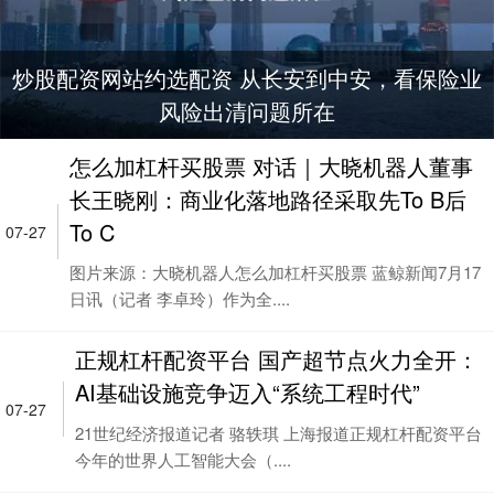
炒股配资网站约选配资 从长安到中安，看保险业
风险出清问题所在
怎么加杠杆买股票 对话｜大晓机器人董事
长王晓刚：商业化落地路径采取先To B后
To C
07-27
图片来源：大晓机器人怎么加杠杆买股票 蓝鲸新闻7月17
日讯（记者 李卓玲）作为全....
正规杠杆配资平台 国产超节点火力全开：
AI基础设施竞争迈入“系统工程时代”
07-27
21世纪经济报道记者 骆轶琪 上海报道正规杠杆配资平台
今年的世界人工智能大会（....