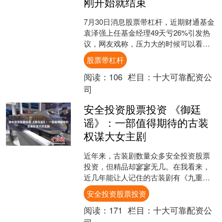
刚开始就结束
7月30日消息股票带杠杆，近期财通基金
袁泽强上任基金经理49天亏26%引发热
议，网友戏称，压力大的时候可以看看
袁泽强，美好的职业生涯刚开始就结束
股票带杠杆
了。 资料显示，....
阅读：
106
栏目：
十大可靠配资公
司
安全投资股票投资 《御廷
谣》：一部值得期待的古装
权谋大女主剧
近年来，古装剧数量众多安全投资股票
投资，但精品却寥寥无几。在我看来，
近几年能让人记住的古装剧有《九重
紫》《墨雨云间》《雁回时》等。每个
安全投资股票投资
人的喜好各异，我就特别钟情....
阅读：
171
栏目：
十大可靠配资公