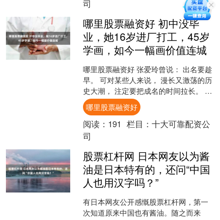
司
哪里股票融资好 初中没毕
业，她16岁进厂打工，45岁
学画，如今一幅画价值连城
哪里股票融资好 张爱玲曾说： 出名要趁
早。 可对某些人来说， 漫长又激荡的历
史大潮， 注定要把成名的时间拉长。 经
历了半个世纪的沧桑岁月， 64岁的她才
哪里股票融资好
凭借自己....
阅读：
191
栏目：
十大可靠配资公
司
股票杠杆网 日本网友以为酱
油是日本特有的，还问“中国
人也用汉字吗？”
有日本网友公开感慨股票杠杆网，第一
次知道原来中国也有酱油。随之而来