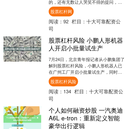
的，还有无数让人哭笑不得的提问，中
国人平时也用汉字吗？ 中华料理里的酱
股票杠杆网
油，是不是为了适配日本人....
阅读：
92
栏目：
十大可靠配资公
司
股票杠杆风险 小鹏人形机器
人开启小批量试生产
7月24日，北京青年报记者从小鹏集团了
解到股票杠杆风险，小鹏人形机器人已
在广州工厂开启小批量试生产，同时量
产产线进入最后联调阶段。 此前，小鹏
股票杠杆风险
集团内部召开机器人....
阅读：
134
栏目：
十大可靠配资公
司
个人如何融资炒股 一汽奥迪
A6L e-tron：重新定义智能
豪华出行逻辑