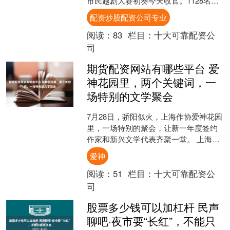
市民越剧大赛初赛今天收官。1128名市
民登台亮嗓，从3岁半的稚气孩童到95岁
配资炒股配资公司专业
的老人，他们用各....
阅读：
83
栏目：
十大可靠配资公
司
期货配资网站有哪些平台 爱
神花园里，两个关键词，一
场特别的文学聚会
7月28日，骄阳似火，上海作协爱神花园
里，一场特别的聚会，让新一年度签约
作家和新兴文学代表齐聚一堂。 上海作
协签约作家制度自2002年推出以来，已
爱神
走过二十多个年....
阅读：
51
栏目：
十大可靠配资公
司
股票多少钱可以加杠杆 民声
聊吧·夜市要“长红”，不能只