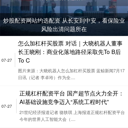
炒股配资网站约选配资 从长安到中安，看保险业
风险出清问题所在
怎么加杠杆买股票 对话｜大晓机器人董事
长王晓刚：商业化落地路径采取先To B后
To C
07-27
图片来源：大晓机器人怎么加杠杆买股票 蓝鲸新闻7月17
日讯（记者 李卓玲）作为全....
正规杠杆配资平台 国产超节点火力全开：
AI基础设施竞争迈入“系统工程时代”
07-27
21世纪经济报道记者 骆轶琪 上海报道正规杠杆配资平台
今年的世界人工智能大会（....