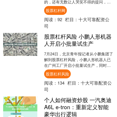
的，还有无数让人哭笑不得的提问，中
国人平时也用汉字吗？ 中华料理里的酱
股票杠杆网
油，是不是为了适配日本人....
阅读：
92
栏目：
十大可靠配资公
司
股票杠杆风险 小鹏人形机器
人开启小批量试生产
7月24日，北京青年报记者从小鹏集团了
解到股票杠杆风险，小鹏人形机器人已
在广州工厂开启小批量试生产，同时量
产产线进入最后联调阶段。 此前，小鹏
股票杠杆风险
集团内部召开机器人....
阅读：
134
栏目：
十大可靠配资公
司
个人如何融资炒股 一汽奥迪
A6L e-tron：重新定义智能
豪华出行逻辑