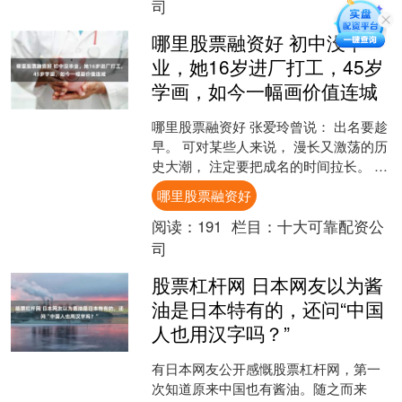
司
哪里股票融资好 初中没毕
业，她16岁进厂打工，45岁
学画，如今一幅画价值连城
哪里股票融资好 张爱玲曾说： 出名要趁
早。 可对某些人来说， 漫长又激荡的历
史大潮， 注定要把成名的时间拉长。 经
历了半个世纪的沧桑岁月， 64岁的她才
哪里股票融资好
凭借自己....
阅读：
191
栏目：
十大可靠配资公
司
股票杠杆网 日本网友以为酱
油是日本特有的，还问“中国
人也用汉字吗？”
有日本网友公开感慨股票杠杆网，第一
次知道原来中国也有酱油。随之而来