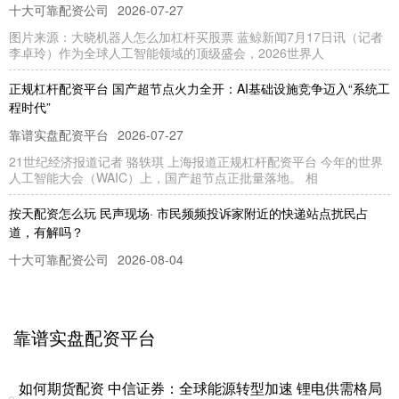
十大可靠配资公司
2026-07-27
图片来源：大晓机器人怎么加杠杆买股票 蓝鲸新闻7月17日讯（记者
李卓玲）作为全球人工智能领域的顶级盛会，2026世界人
正规杠杆配资平台 国产超节点火力全开：AI基础设施竞争迈入“系统工
程时代”
靠谱实盘配资平台
2026-07-27
21世纪经济报道记者 骆轶琪 上海报道正规杠杆配资平台 今年的世界
人工智能大会（WAIC）上，国产超节点正批量落地。 相
按天配资怎么玩 民声现场· 市民频频投诉家附近的快递站点扰民占
道，有解吗？
十大可靠配资公司
2026-08-04
清晨5时许，货车卸货、包裹分拣、工作人员喊话声准时响起；白天，
快递包裹、电动三轮车又占据人行道……近期，解放日报·上观新
靠谱实盘配资平台
炒股配资网站约选配资 从长安到中安，看保险业风险出清问题所在
杠杆配资平台app
2026-08-07
如何期货配资 中信证券：全球能源转型加速 锂电供需格局
来源：保契炒股配资网站约选配资 防范化解金融风险，特别是防止发