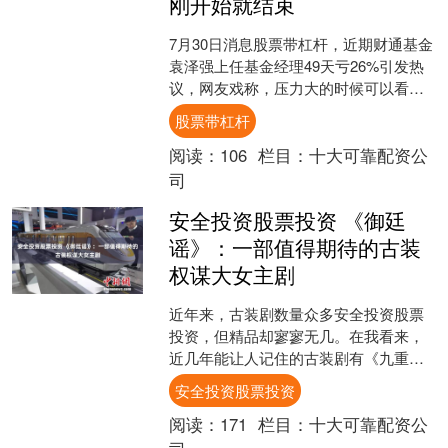
刚开始就结束
7月30日消息股票带杠杆，近期财通基金
袁泽强上任基金经理49天亏26%引发热
议，网友戏称，压力大的时候可以看看
袁泽强，美好的职业生涯刚开始就结束
股票带杠杆
了。 资料显示，....
阅读：
106
栏目：
十大可靠配资公
司
安全投资股票投资 《御廷
谣》：一部值得期待的古装
权谋大女主剧
近年来，古装剧数量众多安全投资股票
投资，但精品却寥寥无几。在我看来，
近几年能让人记住的古装剧有《九重
紫》《墨雨云间》《雁回时》等。每个
安全投资股票投资
人的喜好各异，我就特别钟情....
阅读：
171
栏目：
十大可靠配资公