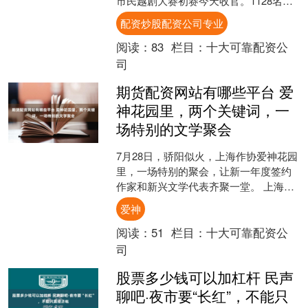
市民越剧大赛初赛今天收官。1128名市
民登台亮嗓，从3岁半的稚气孩童到95岁
配资炒股配资公司专业
的老人，他们用各....
阅读：
83
栏目：
十大可靠配资公
司
期货配资网站有哪些平台 爱
神花园里，两个关键词，一
场特别的文学聚会
7月28日，骄阳似火，上海作协爱神花园
里，一场特别的聚会，让新一年度签约
作家和新兴文学代表齐聚一堂。 上海作
协签约作家制度自2002年推出以来，已
爱神
走过二十多个年....
阅读：
51
栏目：
十大可靠配资公
司
股票多少钱可以加杠杆 民声
聊吧·夜市要“长红”，不能只