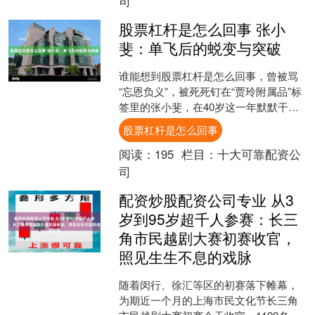
司
股票杠杆是怎么回事 张小
斐：单飞后的蜕变与突破
谁能想到股票杠杆是怎么回事，曾被骂
“忘恩负义”，被死死钉在“贾玲附属品”标
签里的张小斐，在40岁这一年默默干出
了一番大事。 刚单飞时，全网都断定她
股票杠杆是怎么回事
会糊，重回龙套....
阅读：
195
栏目：
十大可靠配资公
司
配资炒股配资公司专业 从3
岁到95岁超千人参赛：长三
角市民越剧大赛初赛收官，
照见生生不息的戏脉
随着闵行、徐汇等区的初赛落下帷幕，
为期近一个月的上海市民文化节长三角