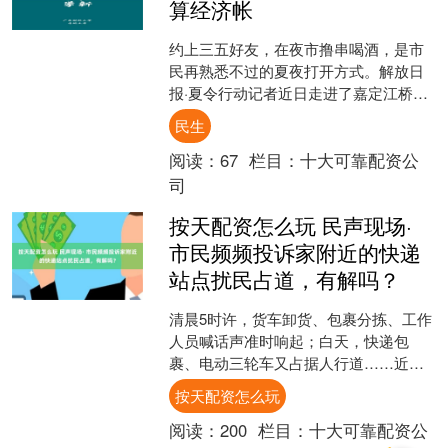
算经济帐
约上三五好友，在夜市撸串喝酒，是市
民再熟悉不过的夏夜打开方式。解放日
报·夏令行动记者近日走进了嘉定江桥嘉
怡路地铁站旁的两处夜市。烟火气升腾
民生
的同时，周边居民却直摇....
阅读：
67
栏目：
十大可靠配资公
司
按天配资怎么玩 民声现场·
市民频频投诉家附近的快递
站点扰民占道，有解吗？
清晨5时许，货车卸货、包裹分拣、工作
人员喊话声准时响起；白天，快递包
裹、电动三轮车又占据人行道……近
期，解放日报·上观新闻民声直通车接到
按天配资怎么玩
多位市民反映，部分设在居....
阅读：
200
栏目：
十大可靠配资公