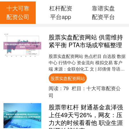
十大可靠
杠杆配资
靠谱实盘
配资公司
平台app
配资平台
股票实盘配资网站 供需维持
紧平衡 PTA市场或窄幅整理
股票实盘配资网站 热点栏目 自选股 数据
中心 行情中心 资金流向 模拟交易 客户
端 来源：金联创化工 文 | 邱倩倩 导语：
2026年7月，PTA产业链整体先扬....
股票实盘配资网站
阅读：
79
栏目：
十大可靠配资公
司
股票带杠杆 财通基金袁泽强
上任49天亏26%，网友：压
力大的时候看看他 职业生涯