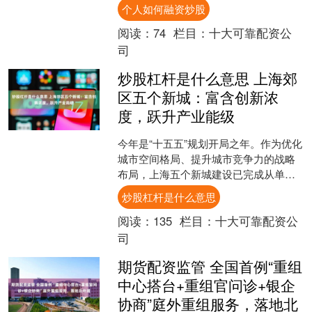
不仅无法减轻驾驶负担，反而增加了驾
个人如何融资炒股
驶焦虑。然而，一汽奥迪A....
阅读：
74
栏目：
十大可靠配资公
司
炒股杠杆是什么意思 上海郊
区五个新城：富含创新浓
度，跃升产业能级
今年是“十五五”规划开局之年。作为优化
城市空间格局、提升城市竞争力的战略
布局，上海五个新城建设已完成从单点
突破到集群城市产业生态的持续构建。
炒股杠杆是什么意思
近年来，在独立综合....
阅读：
135
栏目：
十大可靠配资公
司
期货配资监管 全国首例“重组
中心搭台+重组官问诊+银企
协商”庭外重组服务，落地北