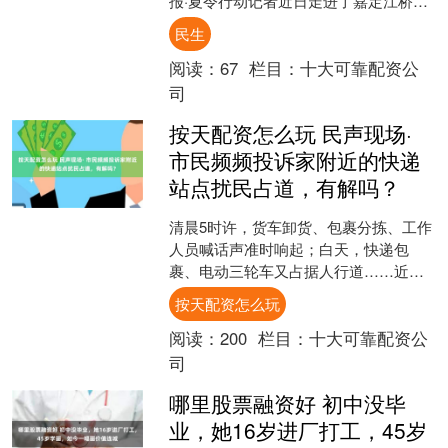
报·夏令行动记者近日走进了嘉定江桥嘉
怡路地铁站旁的两处夜市。烟火气升腾
民生
的同时，周边居民却直摇....
阅读：
67
栏目：
十大可靠配资公
司
按天配资怎么玩 民声现场·
市民频频投诉家附近的快递
站点扰民占道，有解吗？
清晨5时许，货车卸货、包裹分拣、工作
人员喊话声准时响起；白天，快递包
裹、电动三轮车又占据人行道……近
期，解放日报·上观新闻民声直通车接到
按天配资怎么玩
多位市民反映，部分设在居....
阅读：
200
栏目：
十大可靠配资公
司
哪里股票融资好 初中没毕
业，她16岁进厂打工，45岁