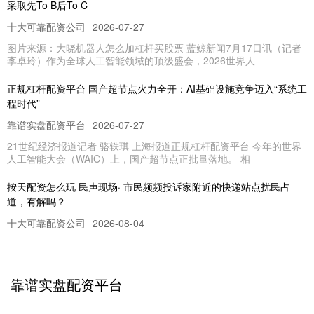
采取先To B后To C
十大可靠配资公司
2026-07-27
图片来源：大晓机器人怎么加杠杆买股票 蓝鲸新闻7月17日讯（记者
李卓玲）作为全球人工智能领域的顶级盛会，2026世界人
正规杠杆配资平台 国产超节点火力全开：AI基础设施竞争迈入“系统工
程时代”
靠谱实盘配资平台
2026-07-27
21世纪经济报道记者 骆轶琪 上海报道正规杠杆配资平台 今年的世界
人工智能大会（WAIC）上，国产超节点正批量落地。 相
按天配资怎么玩 民声现场· 市民频频投诉家附近的快递站点扰民占
道，有解吗？
十大可靠配资公司
2026-08-04
清晨5时许，货车卸货、包裹分拣、工作人员喊话声准时响起；白天，
快递包裹、电动三轮车又占据人行道……近期，解放日报·上观新
靠谱实盘配资平台
成都期货配资公司 粤剧走进商圈｜车陂街道粤剧传习所揭牌，文化惠
民再添新阵地