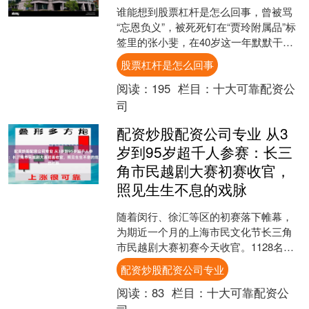
谁能想到股票杠杆是怎么回事，曾被骂
“忘恩负义”，被死死钉在“贾玲附属品”标
签里的张小斐，在40岁这一年默默干出
了一番大事。 刚单飞时，全网都断定她
股票杠杆是怎么回事
会糊，重回龙套....
阅读：
195
栏目：
十大可靠配资公
司
配资炒股配资公司专业 从3
岁到95岁超千人参赛：长三
角市民越剧大赛初赛收官，
照见生生不息的戏脉
随着闵行、徐汇等区的初赛落下帷幕，
为期近一个月的上海市民文化节长三角
市民越剧大赛初赛今天收官。1128名市
民登台亮嗓，从3岁半的稚气孩童到95岁
配资炒股配资公司专业
的老人，他们用各....
阅读：
83
栏目：
十大可靠配资公