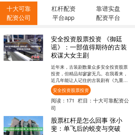
十大可靠
杠杆配资
靠谱实盘
配资公司
平台app
配资平台
安全投资股票投资 《御廷
谣》：一部值得期待的古装
权谋大女主剧
近年来，古装剧数量众多安全投资股票
投资，但精品却寥寥无几。在我看来，
近几年能让人记住的古装剧有《九重
紫》《墨雨云间》《雁回时》等。每个
安全投资股票投资
人的喜好各异，我就特别钟情....
阅读：
171
栏目：
十大可靠配资公
司
股票杠杆是怎么回事 张小
斐：单飞后的蜕变与突破