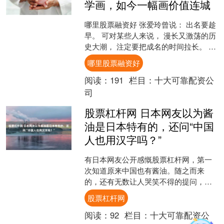
学画，如今一幅画价值连城
哪里股票融资好 张爱玲曾说： 出名要趁
早。 可对某些人来说， 漫长又激荡的历
史大潮， 注定要把成名的时间拉长。 经
历了半个世纪的沧桑岁月， 64岁的她才
哪里股票融资好
凭借自己....
阅读：
191
栏目：
十大可靠配资公
司
股票杠杆网 日本网友以为酱
油是日本特有的，还问“中国
人也用汉字吗？”
有日本网友公开感慨股票杠杆网，第一
次知道原来中国也有酱油。随之而来
的，还有无数让人哭笑不得的提问，中
国人平时也用汉字吗？ 中华料理里的酱
股票杠杆网
油，是不是为了适配日本人....
阅读：
92
栏目：
十大可靠配资公