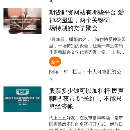
司
期货配资网站有哪些平台 爱
神花园里，两个关键词，一
场特别的文学聚会
7月28日，骄阳似火，上海作协爱神花园
里，一场特别的聚会，让新一年度签约
作家和新兴文学代表齐聚一堂。 上海作
协签约作家制度自2002年推出以来，已
爱神
走过二十多个年....
阅读：
51
栏目：
十大可靠配资公
司
股票多少钱可以加杠杆 民声
聊吧·夜市要“长红”，不能只
算经济帐
约上三五好友，在夜市撸串喝酒，是市
民再熟悉不过的夏夜打开方式。解放日