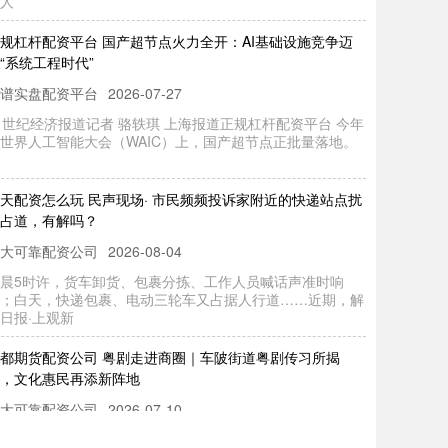
规杠杆配资平台 国产超节点火力全开：AI基础设施竞争迈
“系统工程时代”
谱实盘配资平台
2026-07-27
1世纪经济报道记者 骆轶琪 上海报道正规杠杆配资平台 今年
世界人工智能大会（WAIC）上，国产超节点正批量落地。
天配资怎么玩 民声现场· 市民频频投诉家附近的快递站点扰
占道，有解吗？
大可靠配资公司
2026-08-04
晨5时许，货车卸货、包裹分拣、工作人员喊话声准时响
；白天，快递包裹、电动三轮车又占据人行道……近期，解
日报·上观新
都期货配资公司 粤剧走进商圈｜车陂街道粤剧传习所揭
，文化惠民再添新阵地
大可靠配资公司
2026-07-10
月1日，“魅力天河 粤韵车陂”天河区车陂街道粤剧传习所揭牌
庆六一惠民演出在ing未来印精彩上演。活动以粤剧非遗为