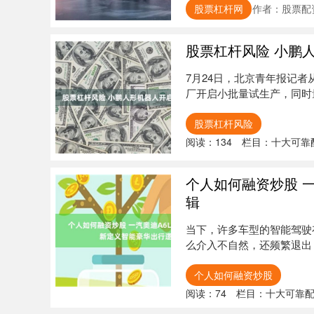
股票杠杆网
作者：股票配
股票杠杆风险 小鹏
7月24日，北京青年报记
厂开启小批量试生产，同时
人....
股票杠杆风险
阅读：
134
栏目：
十大可靠
个人如何融资炒股 一汽
辑
当下，许多车型的智能驾驶
么介入不自然，还频繁退出
汽奥迪A....
个人如何融资炒股
阅读：
74
栏目：
十大可靠