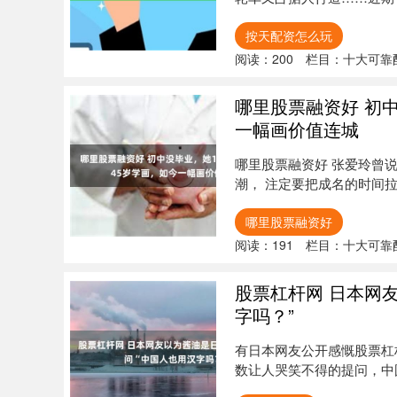
在居....
按天配资怎么玩
阅读：
200
栏目：
十大可靠
哪里股票融资好 初
一幅画价值连城
哪里股票融资好 张爱玲曾说
潮， 注定要把成名的时间拉长
哪里股票融资好
阅读：
191
栏目：
十大可靠
股票杠杆网 日本网
字吗？”
有日本网友公开感慨股票杠
数让人哭笑不得的提问，中
日本人....