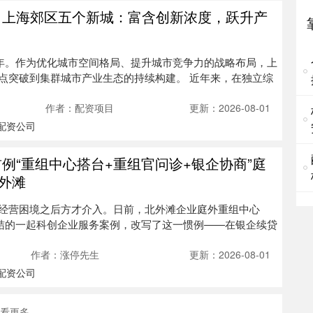
纽
 上海郊区五个新城：富含创新浓度，跃升产
国
人
之年。作为优化城市空间格局、提升城市竞争力的战略布局，上
靠
点突破到集群城市产业生态的持续构建。 近年来，在独立综
1
宴
作者：配资项目
更新：2026-08-01
楼
配资公司
可
发
例“重组中心搭台+重组官问诊+银企协商”庭
靠
外滩
登
经营困境之后方才介入。日前，北外滩企业庭外重组中心
票
时
办结的一起科创企业服务案例，改写了这一惯例——在银企续贷
如
作者：涨停先生
更新：2026-08-01
成
配资公司
杠
①
看更多