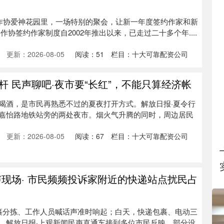
海作协爱神花园里，一场特别的聚会，让新一年度签约作家和新
作协签约作家制度自2002年推出以来，已走过二十多个年....
更新：2026-08-05
阅读：
51
栏目：
十大可靠配资公司
 民声聊吧·夜市要“长红”，不能只算经济帐
喝酒，是市民再熟悉不过的夏夜打开方式。解放日报·夏令行
嘉怡路地铁站旁的两处夜市。烟火气升腾的同时，周边居民
更新：2026-08-05
阅读：
67
栏目：
十大可靠配资公司
声现场· 市民频频投诉家附近的快递站点扰民占
裹分拣、工作人员喊话声准时响起；白天，快递包裹、电动三
，解放日报·上观新闻民声直通车接到多位市民反映，部分设