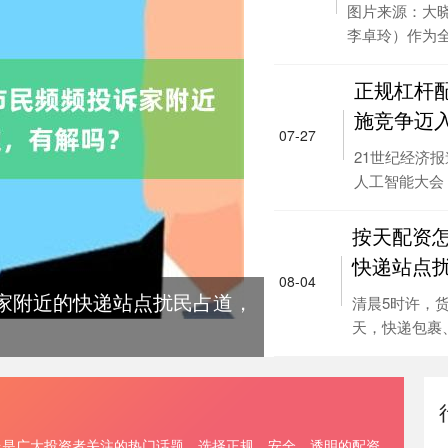
图片来源：大晓
李卓玲）作为全..
正规杠杆配
施竞争迈入
07-27
21世纪经济
人工智能大会（.
按天配资怎
快递站点
08-04
诉家附近的快递站点扰民占道，
清晨5时许，
天，快递包裹、
台是广大投资者关注的热门话题。选择正规、安全、透明的配资