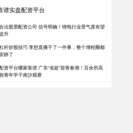
带
靠谱实盘配资平台
内十大期货配资公司 1901年2月27日，北京，两名德国军
在接受一个大户人家的宴请，在
合法股票配资公司 信号明确！锂电行业景气度有望
谱实盘配资平台
2026-07-23
提升
901年2月27日，北京，两名德国军人在接受一个大户人家的
请，在两个德国兵中间国内十大期货配资公司，坐着一名青
杠杆炒股技巧 李想直播干了一件事，整个增程圈都
女子
安静了
靠的股票配资平台 华谊兄弟被申请重整！市值较巅峰时蒸
800亿
配资平台哪家靠谱 广东“省超”迎青春潮！百余所高
校青年学子南沙观赛
谱实盘配资平台
2026-06-12
录新浪财经APP 搜索【信披】查看更多考评等级可靠的股
配资平台 炒股就看金麒麟分析师研报，权威，专业，及
，全面，助
何杠杆炒股 煤价大幅上涨 分析师预计“迎峰度冬”煤炭旺季
色良好
杆配资平台app
2026-06-24
国海煤炭开采行业周报显示如何杠杆炒股，上周港口煤价环