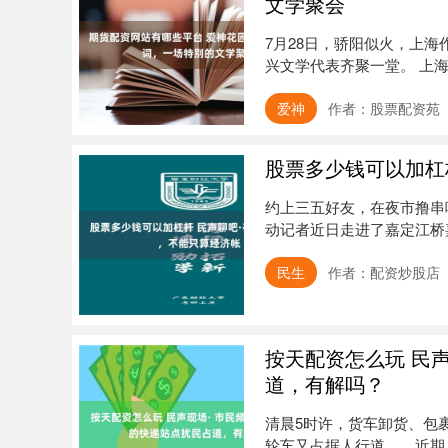
文学聚会
7月28日，骄阳似火，上
兴文学代表齐聚一堂。 上海
爱神
作者：股票配资苑
股票多少钱可以加杠杆
约上三五好友，在夜市撸串
动记者近日走进了嘉定江桥
却直摇....
民生
作者：配资炒股店
按天配资怎么玩 民
道，有解吗？
清晨5时许，货车卸货、包
轮车又占据人行道……近期