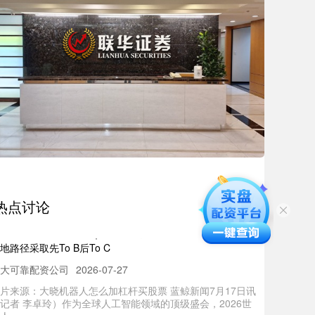
资公司开户 大摩：料华润万象生活未来30天股价上升 给予
增持”评级
大可靠配资公司
2026-06-12
点栏目 自选股 数据中心 行情中心 资金流向 模拟交易 客户
 大摩发布研报称，相信华润万象生活（01209）未来30
热点讨论
么加杠杆买股票 对话｜大晓机器人董事长王晓刚：商业化
地路径采取先To B后To C
大可靠配资公司
2026-07-27
片来源：大晓机器人怎么加杠杆买股票 蓝鲸新闻7月17日讯
记者 李卓玲）作为全球人工智能领域的顶级盛会，2026世
人