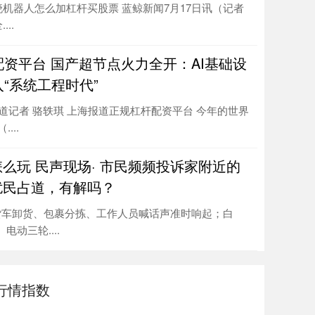
机器人怎么加杠杆买股票 蓝鲸新闻7月17日讯（记者
..
资平台 国产超节点火力全开：AI基础设
“系统工程时代”
报道记者 骆轶琪 上海报道正规杠杆配资平台 今年的世界
...
么玩 民声现场· 市民频频投诉家附近的
扰民占道，有解吗？
货车卸货、包裹分拣、工作人员喊话声准时响起；白
电动三轮....
行情指数