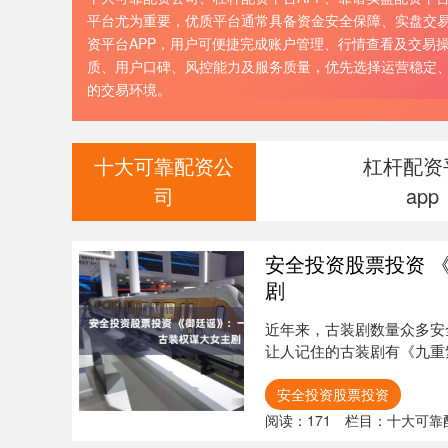
平台尤为重要，优质平台通常具备资金安全保障、实盘交
资平台APP，用户可便捷完成账户管理、行情查看及交易
质、用户口碑、风控能力及服务质量，优先选择运营稳定
的交易环境。
十大可靠配资公
杠杆配资
司
app
安全投资股票投资 
剧
近年来，古装剧数量众多安
让人记住的古装剧有《九重
特别钟情....
安全投资股票投资
阅读：
171
栏目：
十大可靠