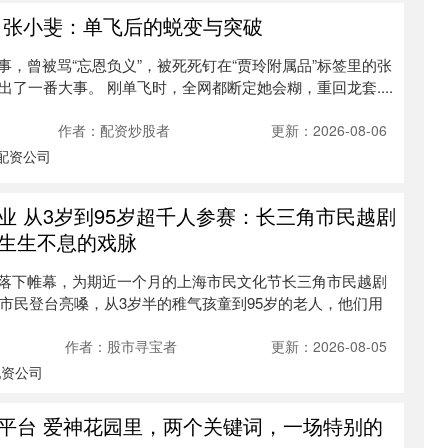
 张小斐：单飞后的蜕变与突破
，曾被骂“忘恩负义”，被死死钉在“贾玲附属品”标签里的张
出了一番大事。 刚单飞时，全网都断定她会糊，重回龙套....
作者：配资炒股者
更新：2026-08-06
配资公司
业 从3岁到95岁超千人参赛：长三角市民越剧
生生不息的戏脉
落下帷幕，为期近一个月的上海市民文化节长三角市民越剧
名市民登台亮嗓，从3岁半的稚气孩童到95岁的老人，他们用
作者：股市寻宝者
更新：2026-08-05
配资公司
平台 爱神花园里，两个关键词，一场特别的