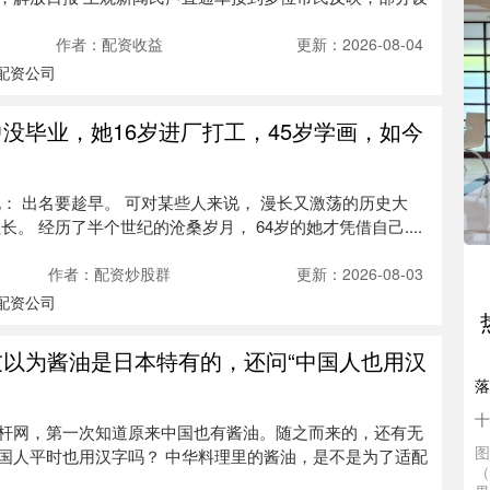
作者：配资收益
更新：2026-08-04
配资公司
中没毕业，她16岁进厂打工，45岁学画，如今
配
： 出名要趁早。 可对某些人来说， 漫长又激荡的历史大
“
。 经历了半个世纪的沧桑岁月， 64岁的她才凭借自己....
十
热
作者：配资炒股群
更新：2026-08-03
端
配资公司
怎
友以为酱油是日本特有的，还问“中国人也用汉
落
十
图
杆网，第一次知道原来中国也有酱油。随之而来的，还有无
（
国人平时也用汉字吗？ 中华料理里的酱油，是不是为了适配
界