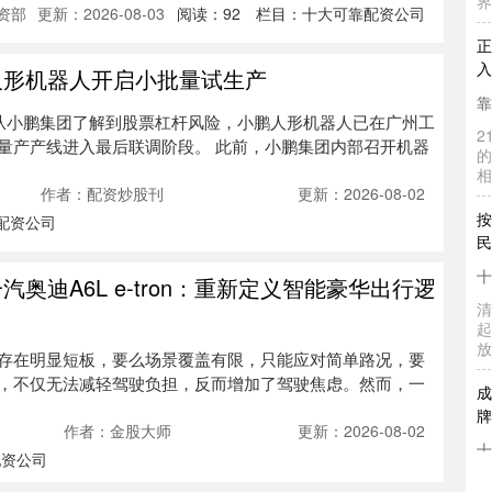
资部
更新：2026-08-03
阅读：
92
栏目：
十大可靠配资公司
正
入
靠
人形机器人开启小批量试生产
2
者从小鹏集团了解到股票杠杆风险，小鹏人形机器人已在广州工
的
量产产线进入最后联调阶段。 此前，小鹏集团内部召开机器
相
按
作者：配资炒股刊
更新：2026-08-02
民
配资公司
十
清
奥迪A6L e-tron：重新定义智能豪华出行逻
起
放
存在明显短板，要么场景覆盖有限，只能应对简单路况，要
成
，不仅无法减轻驾驶负担，反而增加了驾驶焦虑。然而，一
牌
十
作者：金股大师
更新：2026-08-02
6
配资公司
暨