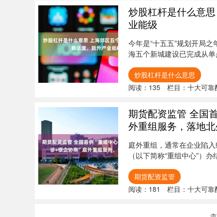
炒股杠杆是什么意思
业能级
今年是“十五五”规划开局
海五个新城建设已完成从单
合....
炒股杠杆是什么意思
阅读：
135
栏目：
十大可靠
期货配资监管 全国首
外重组服务，落地北
庭外重组，通常在企业陷入
（以下简称“重组中心”）
协商阶....
期货配资监管
阅读：
181
栏目：
十大可靠
查